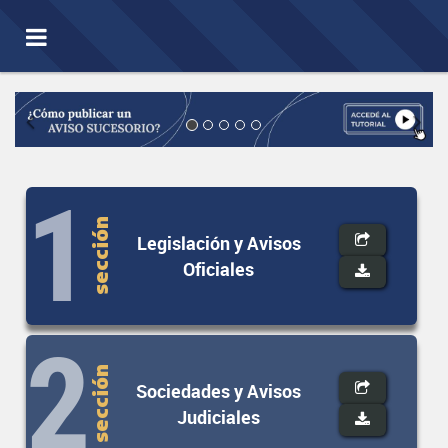
Toggle
navigation
Previous
Nex
1
sección
Legislación y Avisos
Oficiales
2
sección
Sociedades y Avisos
Judiciales